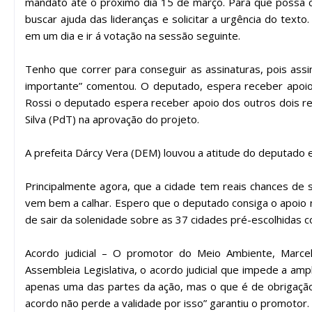
mandato até o próximo dia 15 de março. Para que possa co
buscar ajuda das lideranças e solicitar a urgência do text
em um dia e ir á votação na sessão seguinte.
Tenho que correr para conseguir as assinaturas, pois ass
importante” comentou. O deputado, espera receber apoio 
Rossi o deputado espera receber apoio dos outros dois re
Silva (PdT) na aprovação do projeto.
A prefeita Dárcy Vera (DEM) louvou a atitude do deputado
Principalmente agora, que a cidade tem reais chances de
vem bem a calhar. Espero que o deputado consiga o apoio n
de sair da solenidade sobre as 37 cidades pré-escolhidas 
Acordo judicial – O promotor do Meio Ambiente, Marc
Assembleia Legislativa, o acordo judicial que impede a am
apenas uma das partes da ação, mas o que é de obrigação 
acordo não perde a validade por isso” garantiu o promotor.