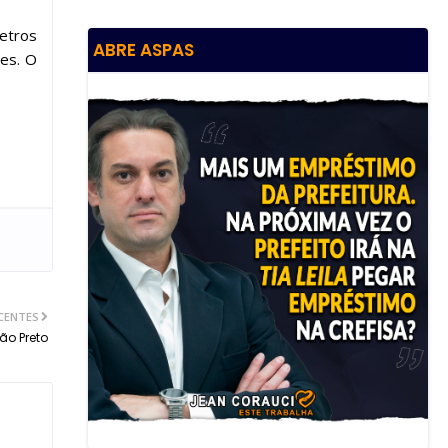
metros
ABRE ASPAS
es. O
CENTES
ão Preto