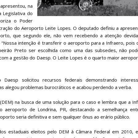
 apresentou, na
 Legislativa do
toriza o Poder
istração do Aeroporto Leite Lopes. O deputado definiu a aprese
porto, que segundo ele, não vem recebendo a atenção devida
“Nossa intenção é transferir o aeroporto para a Infraero, pois
ibeirão Preto ser escolhida como uma das subsedes, não po
om a gestão do Daesp. O Leite Lopes é o quarto maior aeropor
aesp solicitou recursos federais demonstrando interes
mas alegou problemas burocráticos e acabou perdendo a verba.
ra (DEM) na busca de uma solução para o caso e lembra que a In
o aeroporto de Londrina, PR, destacando a semelhança ent
oporto seria definitiva e sem qualquer ônus ao erário público.
dos estaduais eleitos pelo DEM à Câmara Federal em 2010, e