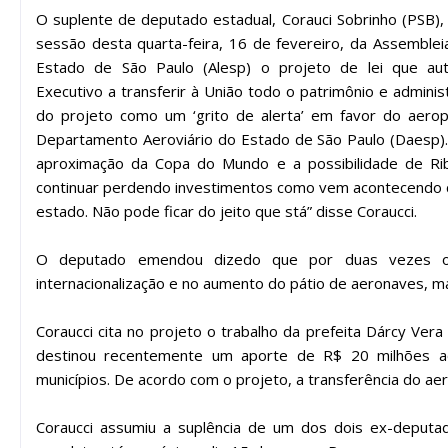
O suplente de deputado estadual, Corauci Sobrinho (PSB),
sessão desta quarta-feira, 16 de fevereiro, da Assembleia
Estado de São Paulo (Alesp) o projeto de lei que au
Executivo a transferir à União todo o patrimônio e admin
do projeto como um ‘grito de alerta’ em favor do aero
Departamento Aeroviário do Estado de São Paulo (Daesp). 
aproximação da Copa do Mundo e a possibilidade de R
continuar perdendo investimentos como vem acontecendo c
estado. Não pode ficar do jeito que stá” disse Coraucci.
O deputado emendou dizedo que por duas vezes o D
internacionalização e no aumento do pátio de aeronaves, 
Coraucci cita no projeto o trabalho da prefeita Dárcy Ve
destinou recentemente um aporte de R$ 20 milhões a
municípios. De acordo com o projeto, a transferência do aer
Coraucci assumiu a suplência de um dos dois ex-deputa