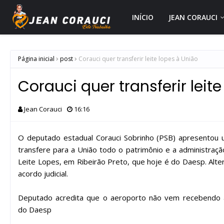
INÍCIO
JEAN CORAUCI
Página inicial
post
Corauci quer transferir leite lopes à União
Corauci quer transferir leit
Jean Corauci
16:16
O deputado estadual Corauci Sobrinho (PSB) apresentou 
transfere para a União todo o patrimônio e a administraç
Leite Lopes, em Ribeirão Preto, que hoje é do Daesp. Alt
acordo judicial.
Deputado acredita que o aeroporto não vem recebendo 
do Daesp