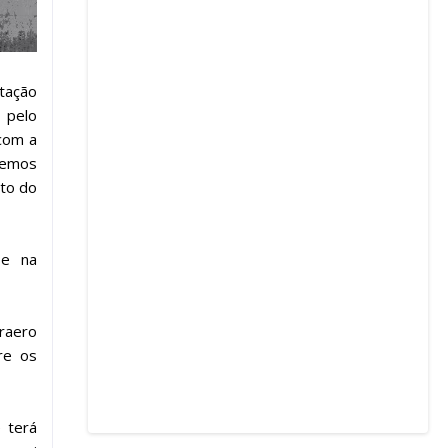
ntação
 pelo
 com a
demos
to do
se na
fraero
re os
 terá