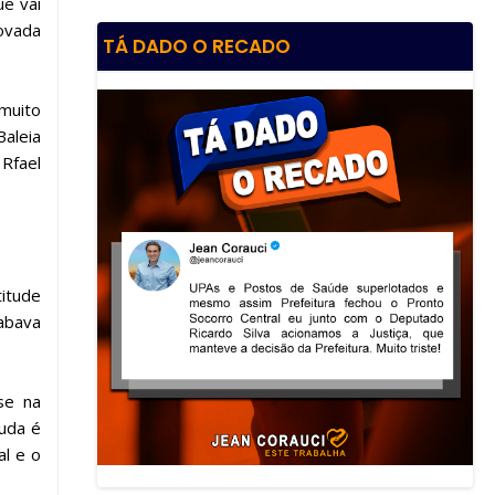
ue vai
rovada
TÁ DADO O RECADO
 muito
aleia
 Rfael
itude
cabava
se na
muda é
al e o