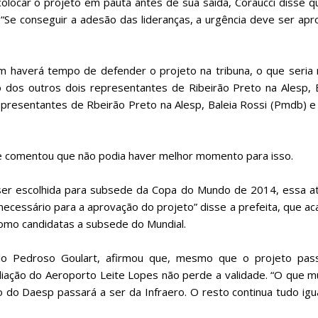
locar o projeto em pauta antes de sua saída, Coraucci disse q
o. “Se conseguir a adesão das lideranças, a urgência deve ser ap
im haverá tempo de defender o projeto na tribuna, o que seria
dos outros dois representantes de Ribeirão Preto na Alesp, B
presentantes de Rbeirão Preto na Alesp, Baleia Rossi (Pmdb) e
 e comentou que não podia haver melhor momento para isso.
 ser escolhida para subsede da Copa do Mundo de 2014, essa at
ecessário para a aprovação do projeto” disse a prefeita, que a
como candidatas a subsede do Mundial.
elo Pedroso Goulart, afirmou que, mesmo que o projeto pas
pliação do Aeroporto Leite Lopes não perde a validade. “O que 
do Daesp passará a ser da Infraero. O resto continua tudo igu