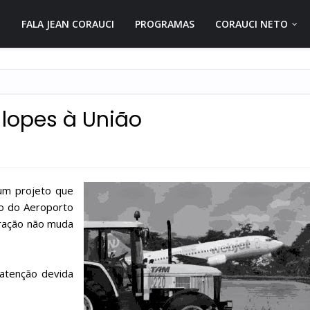
FALA JEAN CORAUCI
PROGRAMAS
CORAUCI NETO
e lopes à União
um projeto que
ão do Aeroporto
eração não muda
atenção devida