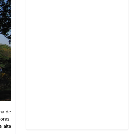
rma de
oras.
 alta