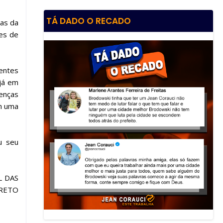
TÁ DADO O RECADO
cas da
es de
rentes
já em
enças
em uma
u seu
AL DAS
PRETO