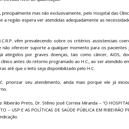
, principalmente mas não exclusivamente, pelo Hospital das Clíni
nde a região espera ver atendidas adequadamente as necessidad
C.R.P. vêm prevalecendo sobre os critérios assistenciais coe
 não oferecer suporte a qualquer momento para os pacientes 
 já atingidos por graves doenças, tais como câncer, AIDS, do
 clínico antes do retorno programado ao H.C., ao ser atendido 
s até que o leito seja disponibilizado pelo H.C.
 priorizar seu atendimento, ainda mais porque ele já inicio
rno.
e Ribeirão Preto, Dr. Stênio José Correia Miranda – “O HOSPIT
TO – USP E AS POLÍTICAS DE SAÚDE PÚBLICA EM RIBEIRÃO 
ndicação.