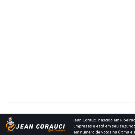
Jean Corauci, nascido em Ribeir
Empresas e está em seu segundo
em número de votos na última ele