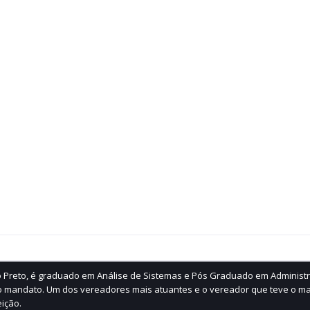
ão Preto, é graduado em Análise de Sistemas e Pós Graduado em Administ
 mandato. Um dos vereadores mais atuantes e o vereador que teve o ma
ição.