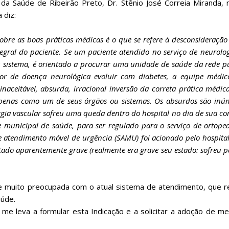
da Saúde de Ribeirão Preto, Dr. Stênio José Correia Miranda,
 diz:
obre as boas práticas médicas é o que se refere à desconsideraçã
egral do paciente. Se um paciente atendido no serviço de neurolo
u sistema, é orientado a procurar uma unidade de saúde da rede p
dor de doença neurológica evoluir com diabetes, a equipe médi
aceitável, absurda, irracional inversão da correta prática médic
apenas como um de seus órgãos ou sistemas. Os absurdos são inú
gia vascular sofreu uma queda dentro do hospital no dia de sua co
 municipal de saúde, para ser regulado para o serviço de ortope
e atendimento móvel de urgência (SAMU) foi acionado pelo hospita
tado aparentemente grave (realmente era grave seu estado: sofreu 
-se muito preocupada com o atual sistema de atendimento, que 
aúde.
e leva a formular esta Indicação e a solicitar a adoção de m