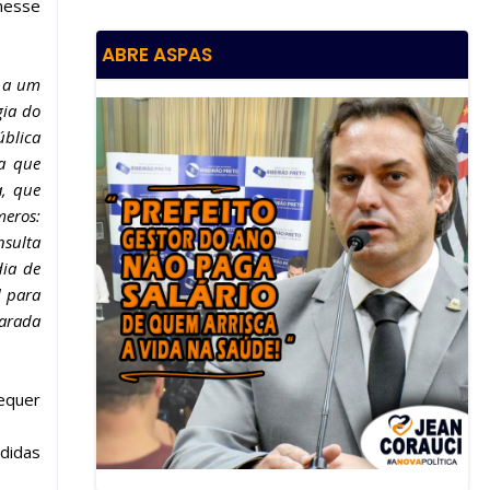
 nesse
ABRE ASPAS
o a um
gia do
ública
ca que
a, que
meros:
nsulta
dia de
l para
parada
requer
edidas