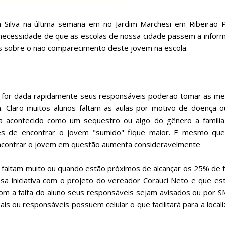
 Silva na última semana em no Jardim Marchesi em Ribeirão P
 necessidade de que as escolas de nossa cidade passem a infor
ns sobre o não comparecimento deste jovem na escola.
uno for dada rapidamente seus responsáveis poderão tomar as m
. Claro muitos alunos faltam as aulas por motivo de doença o
ha acontecido como um sequestro ou algo do gênero a família
es de encontrar o jovem "sumido" fique maior. E mesmo que
 encontrar o jovem em questão aumenta consideravelmente
 faltam muito ou quando estão próximos de alcançar os 25% de f
sa iniciativa com o projeto do vereador Corauci Neto e que e
om a falta do aluno seus responsáveis sejam avisados ou por S
s ou responsáveis possuem celular o que facilitará para a local