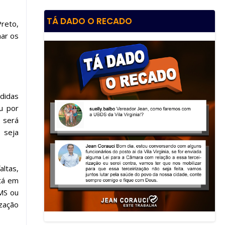
TÁ DADO O RECADO
reto,
mar os
edidas
u por
 será
 seja
altas,
stá em
MS ou
ização