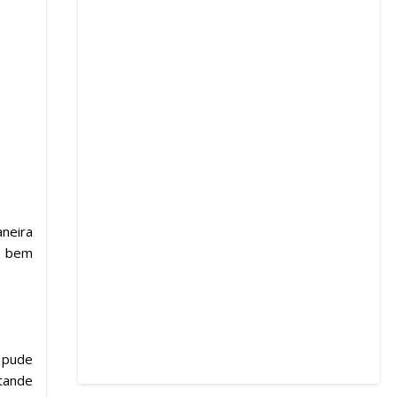
neira
s bem
 pude
stande