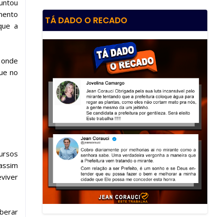
guntou
amento
TÁ DADO O RECADO
que a
a onde
que no
ursos
assim
eviver
iberar