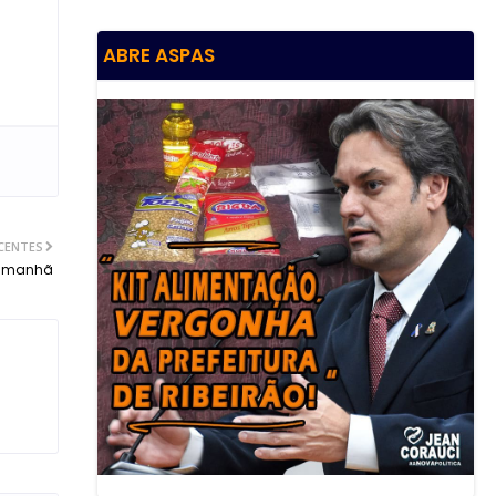
ABRE ASPAS
CENTES
e amanhã