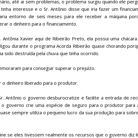
nário, até ai sem problemas, o problema surgiu quando ele per
inha interesse e o Sr. Antônio disse que iria fazer um financi
aria entorno de seis meses para ele receber a máquina por
rar o dinheiro para o financiamento.
 Antônia Xavier aqui de Ribeirão Preto, ela possui uma chácar
 ligou durante o programa Acorda Ribeirão quase chorando por
a sido destruída pela chuva que tinha ocorrido.
emoraram para conseguir superar o prejuízo.
 o dinheiro liberado para o produtor.
 Antônio o governo desburocratize e facilite a entrada de rec
e o governo crie uma espécie de seguro para o produtor para 
uase sempre utiliza o pequeno lucro da sua produção para sobr
ine se eles tivessem realmente os recursos que o governo diz l