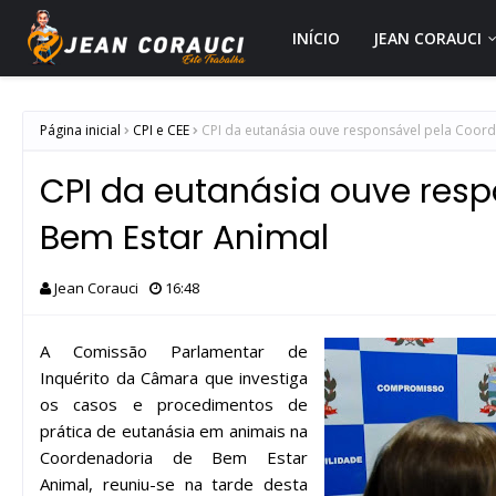
INÍCIO
JEAN CORAUCI
Página inicial
CPI e CEE
CPI da eutanásia ouve responsável pela Coor
CPI da eutanásia ouve res
Bem Estar Animal
Jean Corauci
16:48
A Comissão Parlamentar de
Inquérito da Câmara que investiga
os casos e procedimentos de
prática de eutanásia em animais na
Coordenadoria de Bem Estar
Animal, reuniu-se na tarde desta