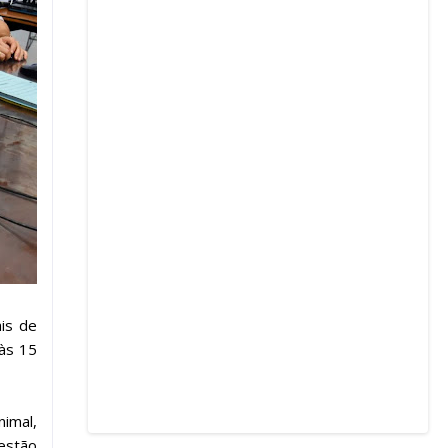
ais de
às 15
nimal,
estão