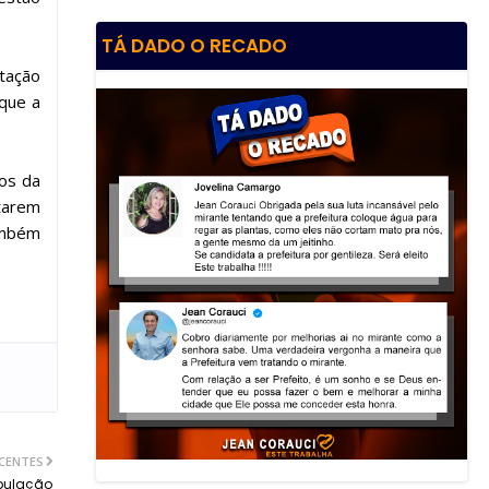
TÁ DADO O RECADO
stação
 que a
bos da
tarem
também
ECENTES
pulação