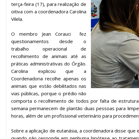
terça-feira (17), para realização de
oitiva com a coordenadora Carolina
Vilela.
O membro Jean Corauci fez
questionamentos desde o
trabalho operacional de
recolhimento de animais até as
práticas administrativas do Órgão.
Carolina explicou que a
Coordenadoria recolhe apenas os
animais que estão debilitados nas
vias públicas, porque o prédio não
comporta o recolhimento de todos por falta de estrutura.
semana permanecem de plantão duas pessoas para limpeza 
horas, além de um profissional veterinário para procedime
Sobre a aplicação de eutanásia, a coordenadora disse que
quando não responde em nenhuma hipótese ao tratamento