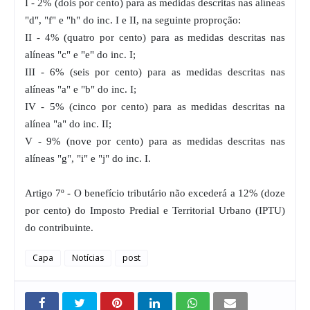
I - 2% (dois por cento) para as medidas descritas nas alíneas
"d", "f" e "h" do inc. I e II, na seguinte proproção:
II - 4% (quatro por cento) para as medidas descritas nas
alíneas "c" e "e" do inc. I;
III - 6% (seis por cento) para as medidas descritas nas
alíneas "a" e "b" do inc. I;
IV - 5% (cinco por cento) para as medidas descritas na
alínea "a" do inc. II;
V - 9% (nove por cento) para as medidas descritas nas
alíneas "g", "i" e "j" do inc. I.
Artigo 7º - O benefício tributário não excederá a 12% (doze
por cento) do Imposto Predial e Territorial Urbano (IPTU)
do contribuinte.
Capa
Notícias
post