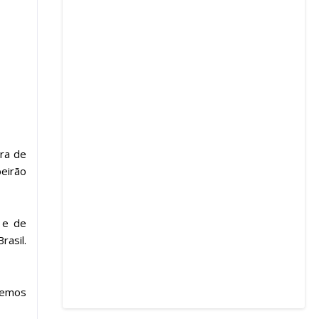
ura de
eirão
 e de
rasil.
demos