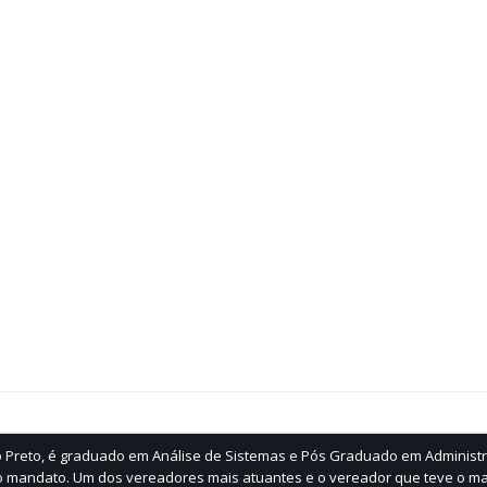
ão Preto, é graduado em Análise de Sistemas e Pós Graduado em Administ
 mandato. Um dos vereadores mais atuantes e o vereador que teve o ma