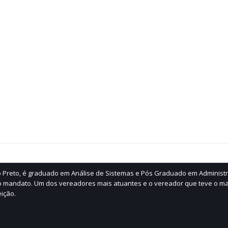
ão Preto, é graduado em Análise de Sistemas e Pós Graduado em Administ
 mandato. Um dos vereadores mais atuantes e o vereador que teve o ma
ição.