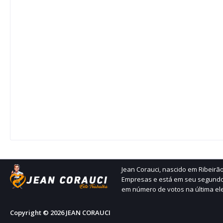
Jean Corauci, nascido em Ribeir
Empresas e está em seu segundo
em número de votos na última ele
Copyright ©
2026
JEAN CORAUCI