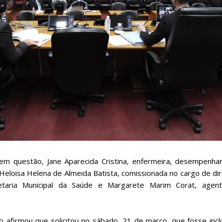
 em questão, Jane Aparecida Cristina, enfermeira, desempenha
Heloisa Helena de Almeida Batista, comissionada no cargo de di
retaria Municipal da Saúde e Margarete Marim Corat, agen
o afirmou que solicitou no sábado, 21 de março, que fosse incl