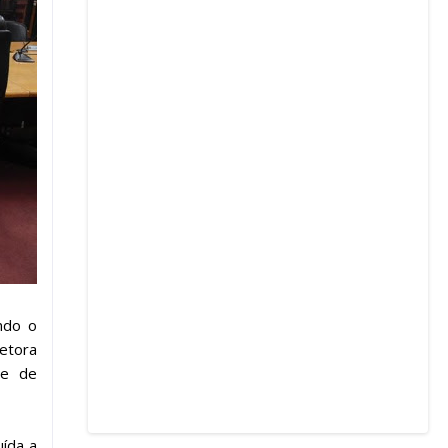
ndo o
retora
te de
uída a