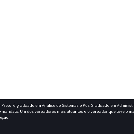
ão Preto, é graduado em Análise de Sistemas e Pós Graduado em Administ
 mandato. Um dos vereadores mais atuantes e o vereador que teve o ma
ição.