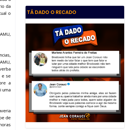
rio da
TÁ DADO O RECADO
ual o
SAMU,
cias,
 SAMU,
verba
, e se
bre a
ui uma
veria
ipe de
 horas