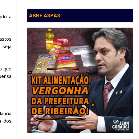
ABRE ASPAS
ado a
astos
e seja
do que
pensa
aucia
m dos