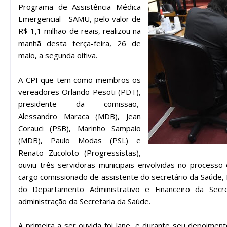
Programa de Assistência Médica
Emergencial - SAMU, pelo valor de
R$ 1,1 milhão de reais, realizou na
manhã desta terça-feira, 26 de
maio, a segunda oitiva.
A CPI que tem como membros os
vereadores Orlando Pesoti (PDT),
presidente da comissão,
Alessandro Maraca (MDB), Jean
Corauci (PSB), Marinho Sampaio
(MDB), Paulo Modas (PSL) e
Renato Zucoloto (Progressistas),
ouviu três servidoras municipais envolvidas no processo
cargo comissionado de assistente do secretário da Saúde, 
do Departamento Administrativo e Financeiro da Sec
administração da Secretaria da Saúde.
A primeira a ser ouvida foi Jane, e durante seu depoiment