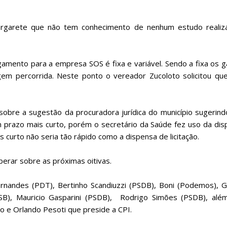
argarete que não tem conhecimento de nenhum estudo realiz
mento para a empresa SOS é fixa e variável. Sendo a fixa os g
agem percorrida. Neste ponto o vereador Zucoloto solicitou qu
sobre a sugestão da procuradora jurídica do município sugerin
 prazo mais curto, porém o secretário da Saúde fez uso da dis
s curto não seria tão rápido como a dispensa de licitação.
iberar sobre as próximas oitivas.
rnandes (PDT), Bertinho Scandiuzzi (PSDB), Boni (Podemos), Gl
PSB), Mauricio Gasparini (PSDB), Rodrigo Simões (PSDB), alé
 e Orlando Pesoti que preside a CPI.