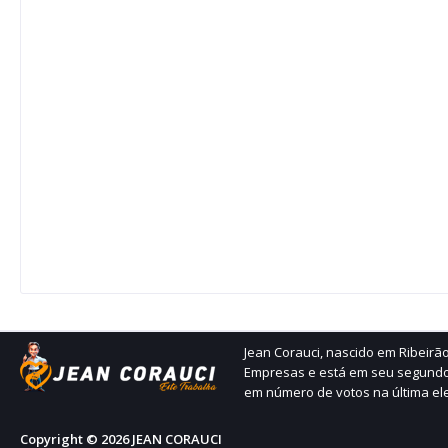
Jean Corauci, nascido em Ribeir
Empresas e está em seu segundo
em número de votos na última ele
Copyright ©
2026
JEAN CORAUCI