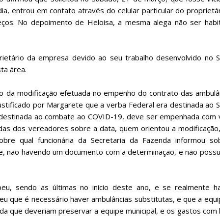
 entrou em contato através do celular particular do proprietá
reços. No depoimento de Heloisa, a mesma alega não ser habit
ietário da empresa devido ao seu trabalho desenvolvido no 
ta área.
o da modificação efetuada no empenho do contrato das ambulân
justificado por Margarete que a verba Federal era destinada ao
a destinada ao combate ao COVID-19, deve ser empenhada com 
das dos vereadores sobre a data, quem orientou a modificação
obre qual funcionária da Secretaria da Fazenda informou so
efone, não havendo um documento com a determinação, e não poss
eu, sendo as últimas no inicio deste ano, e se realmente ha
eu que é necessário haver ambulâncias substitutas, e que a equ
ainda que deveriam preservar a equipe municipal, e os gastos com