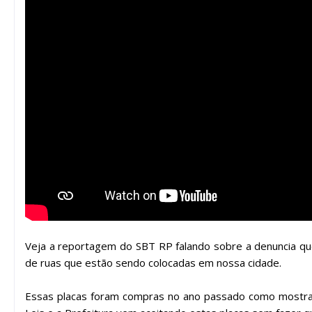
Veja a reportagem do SBT RP falando sobre a denuncia que
de ruas que estão sendo colocadas em nossa cidade.
Essas placas foram compras no ano passado como mostrar