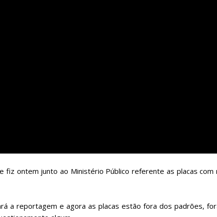
 fiz ontem junto ao Ministério Público referente as placas co
á a reportagem e agora as placas estão fora dos padrões, for