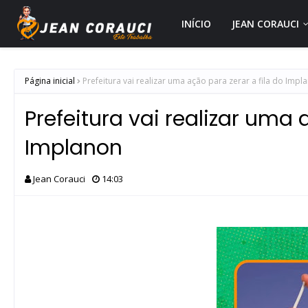
INÍCIO
JEAN CORAUCI
Página inicial
Prefeitura vai realizar uma ação para zerar a fila do Impl
Prefeitura vai realizar uma 
Implanon
Jean Corauci
14:03